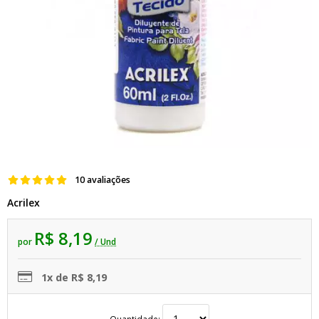
10 avaliações
Acrilex
R$ 8,19
por
/ Und
1x de R$ 8,19
Quantidade: