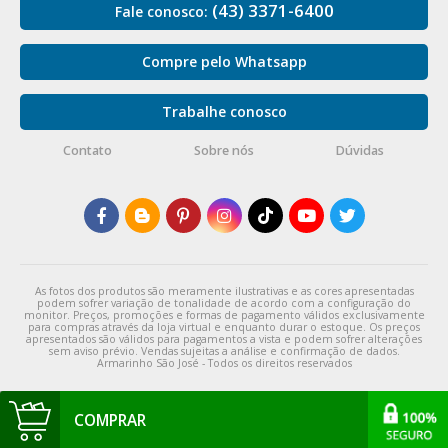
(43) 3371-6400
Fale conosco:
Compre pelo Whatsapp
Trabalhe conosco
Contato
Sobre nós
Dúvidas
As fotos dos produtos são meramente ilustrativas e as cores apresentadas
podem sofrer variação de tonalidade de acordo com a configuração do
monitor. Preços, promoções e formas de pagamento válidos exclusivamente
para compras através da loja virtual e enquanto durar o estoque. Os preços
apresentados são válidos para pagamentos a vista e podem sofrer alterações
sem aviso prévio. Vendas sujeitas a análise e confirmação de dados.
Armarinho São José - Todos os direitos reservados
COMPRAR