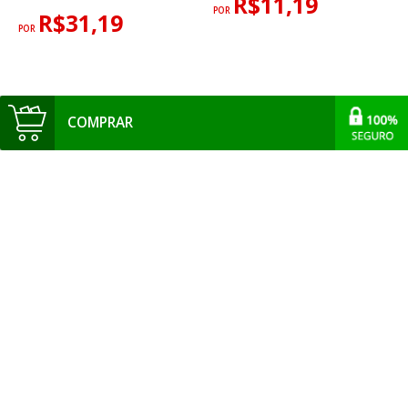
R$11,19
POR
R$31,19
POR
COMPRAR
PINCEL CONDOR REF.284 -
BANDEJA GODÊ FLOR CONDOR
CHATO SINTÉTICO SUAVE
REF.561 - C/08 CAVIDADES
R$7,19
R$8,19
A PARTIR DE
POR