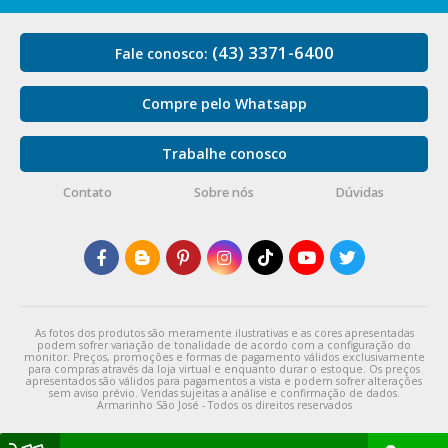
(43) 3371-6400
Fale conosco:
Compre pelo Whatsapp
Trabalhe conosco
Contato
Sobre nós
Dúvidas
As fotos dos produtos são meramente ilustrativas e as cores apresentadas
podem sofrer variação de tonalidade de acordo com a configuração do
monitor. Preços, promoções e formas de pagamento válidos exclusivamente
para compras através da loja virtual e enquanto durar o estoque. Os preços
apresentados são válidos para pagamentos a vista e podem sofrer alterações
sem aviso prévio. Vendas sujeitas a análise e confirmação de dados.
Armarinho São José - Todos os direitos reservados