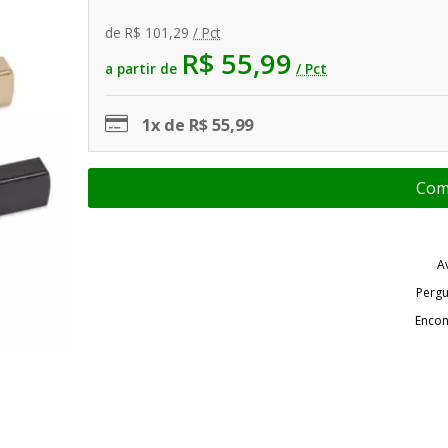
de
R$ 101,29
/ Pct
R$ 55,99
a partir de
/ Pct
1x de R$ 55,99
A
Pergu
Encon