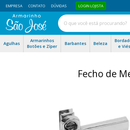
EMPRESA
CONTATO
DÚVIDAS
LOGIN LOJISTA
Armarinhos
Bordad
Agulhas
Barbantes
Beleza
Botões e Zíper
e Vié
Fecho de Met