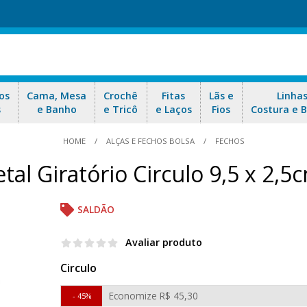
os
Cama, Mesa
Crochê
Fitas
Lãs e
Linha
s
e Banho
e Tricô
e Laços
Fios
Costura e 
HOME
ALÇAS E FECHOS BOLSA
FECHOS
al Giratório Circulo 9,5 x 2,
SALDÃO
Avaliar produto
Circulo
Economize
R$ 45,30
45%