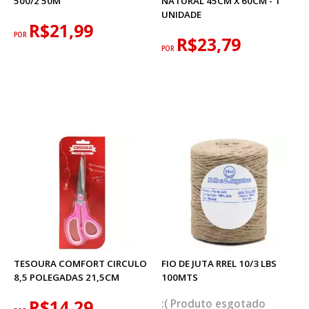
500/2 50M
NATURAL 45CM X 60CM - 1
UNIDADE
R$21,99
POR
R$23,79
POR
TESOURA COMFORT CIRCULO
FIO DE JUTA RREL 10/3 LBS
8,5 POLEGADAS 21,5CM
100MTS
R$14,29
esgotado