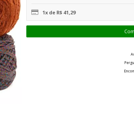
1x de R$ 41,29
A
Pergu
Encon