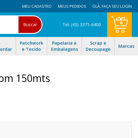
MEU CADASTRO
MEUS PEDIDOS
OLÁ,
FAÇA SEU LOGIN
0
Buscar
Tel: (43) 3371-6400
s
Patchwork
Papelaria e
Scrap e
Marcas
Bordar
e Tecido
Embalagens
Decoupage
 com 150mts