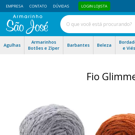
EMPRESA
CONTATO
DÚVIDAS
LOGIN LOJISTA
Armarinhos
Bordad
Agulhas
Barbantes
Beleza
Botões e Zíper
e Vié
Fio Glimme