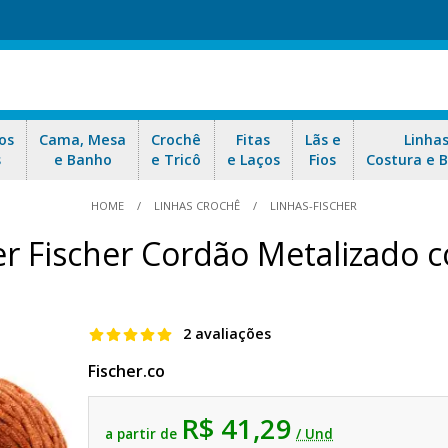
os
Cama, Mesa
Crochê
Fitas
Lãs e
Linha
s
e Banho
e Tricô
e Laços
Fios
Costura e 
HOME
LINHAS CROCHÊ
LINHAS-FISCHER
r Fischer Cordão Metalizado
2 avaliações
Fischer.co
R$ 41,29
a partir de
/ Und