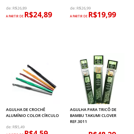
de:
R$26,89
de:
R$26,99
R$24,89
R$19,99
A PARTIR DE
A PARTIR DE
AGULHA DE CROCHÊ
AGULHA PARA TRICÔ DE
ALUMÍNIO COLOR CÍRCULO
BAMBU TAKUMI CLOVER
REF.3011
de:
R$5,49
R$4,59