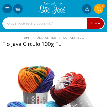
0
Buscar
HOME
LÃS E FIOS TRICÔ
LAS--FIOS-CIRCULO
Fio Java Circulo 100g FL