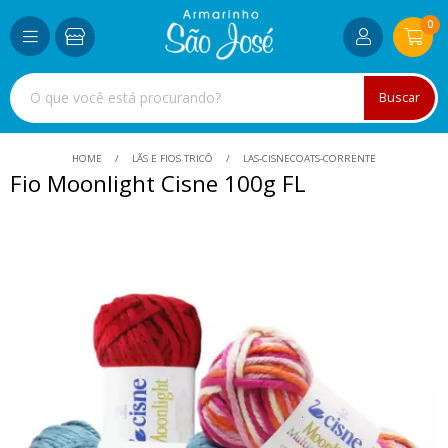
0
Buscar
HOME
LÃS E FIOS TRICÔ
LAS-CISNECOATS-CORRENTE
Fio Moonlight Cisne 100g FL