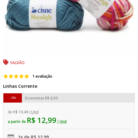
SALDÃO
1 avaliação
Linhas Corrente
Economize
R$ 6,50
33%
de
R$ 19,49
/ Und
R$ 12,99
a partir de
/ Und
1x de R$ 12,99