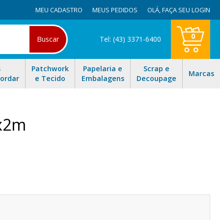
MEU CADASTRO
MEUS PEDIDOS
OLÁ,
FAÇA SEU LOGIN
0
Buscar
Tel: (43) 3371-6400
s
Patchwork
Papelaria e
Scrap e
Marcas
Bordar
e Tecido
Embalagens
Decoupage
mx2m