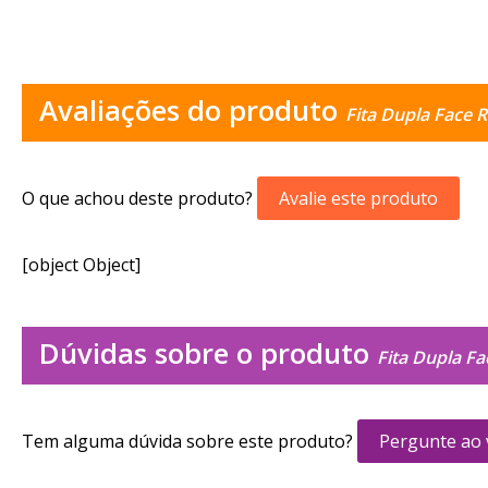
Avaliações do produto
Fita Dupla Face
O que achou deste produto?
Avalie este produto
[object Object]
Dúvidas sobre o produto
Fita Dupla F
Tem alguma dúvida sobre este produto?
Pergunte ao