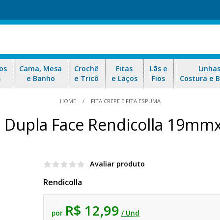
os
Cama, Mesa
Crochê
Fitas
Lãs e
Linha
s
e Banho
e Tricô
e Laços
Fios
Costura e 
HOME
FITA CREPE E FITA ESPUMA
a Dupla Face Rendicolla 19m
Avaliar produto
Rendicolla
R$ 12,99
por
/ Und