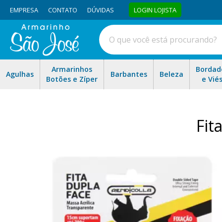
EMPRESA
CONTATO
DÚVIDAS
LOGIN LOJISTA
Armarinhos
Bordad
Agulhas
Barbantes
Beleza
Botões e Zíper
e Vié
Fit