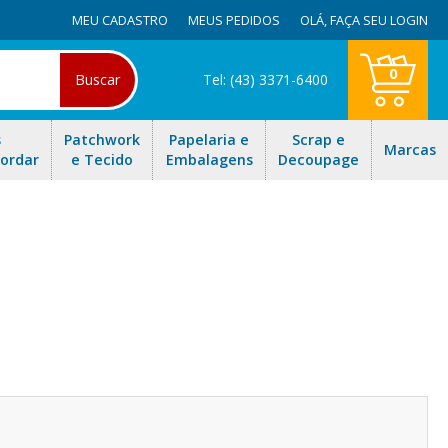
MEU CADASTRO
MEUS PEDIDOS
OLÁ,
FAÇA SEU LOGIN
0
Buscar
Tel: (43) 3371-6400
s
Patchwork
Papelaria e
Scrap e
Marcas
Bordar
e Tecido
Embalagens
Decoupage