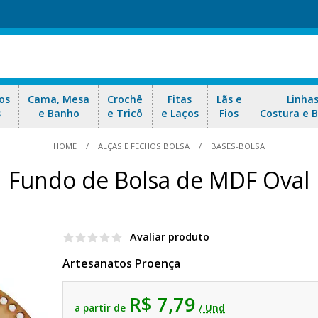
os
Cama, Mesa
Crochê
Fitas
Lãs e
Linha
s
e Banho
e Tricô
e Laços
Fios
Costura e 
HOME
ALÇAS E FECHOS BOLSA
BASES-BOLSA
Fundo de Bolsa de MDF Oval
Avaliar produto
Artesanatos Proença
R$ 7,79
a partir de
/ Und