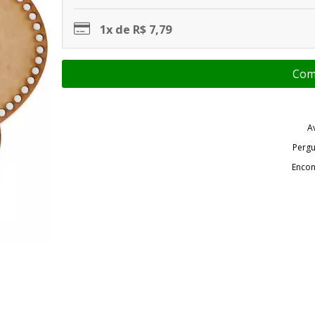
1x de R$ 7,79
A
Pergu
Encon