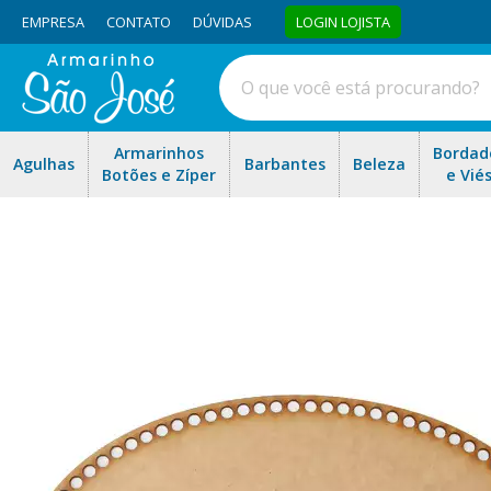
EMPRESA
CONTATO
DÚVIDAS
LOGIN LOJISTA
Armarinhos
Bordad
Agulhas
Barbantes
Beleza
Botões e Zíper
e Vié