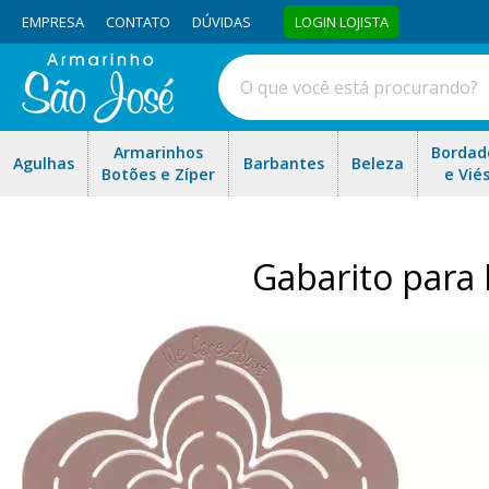
EMPRESA
CONTATO
DÚVIDAS
LOGIN LOJISTA
Armarinhos
Bordad
Agulhas
Barbantes
Beleza
Botões e Zíper
e Vié
Gabarito para