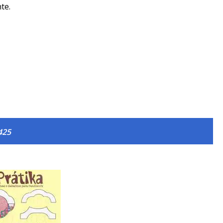
te.
425