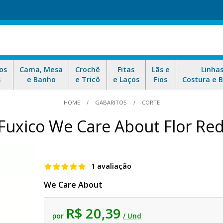
os
Cama, Mesa
Crochê
Fitas
Lãs e
Linha
s
e Banho
e Tricô
e Laços
Fios
Costura e 
HOME
GABARITOS
CORTE
 Fuxico We Care About Flor Re
1 avaliação
We Care About
R$ 20,39
por
/ Und