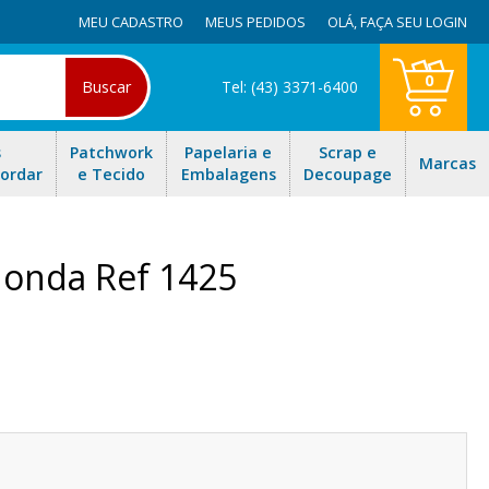
MEU CADASTRO
MEUS PEDIDOS
OLÁ,
FAÇA SEU LOGIN
0
Buscar
Tel: (43) 3371-6400
s
Patchwork
Papelaria e
Scrap e
Marcas
Bordar
e Tecido
Embalagens
Decoupage
donda Ref 1425