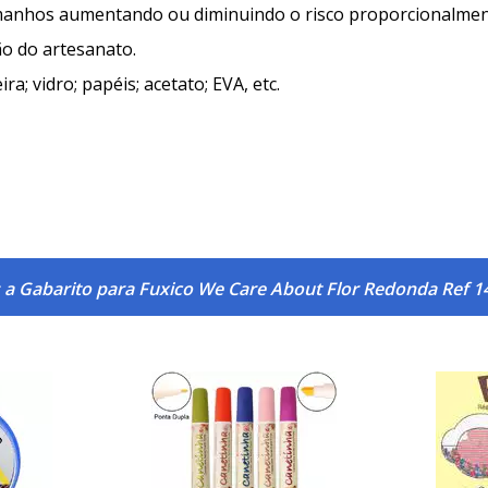
amanhos aumentando ou diminuindo o risco proporcionalmen
ão do artesanato.
ra; vidro; papéis; acetato; EVA, etc.
 a Gabarito para Fuxico We Care About Flor Redonda Ref 1