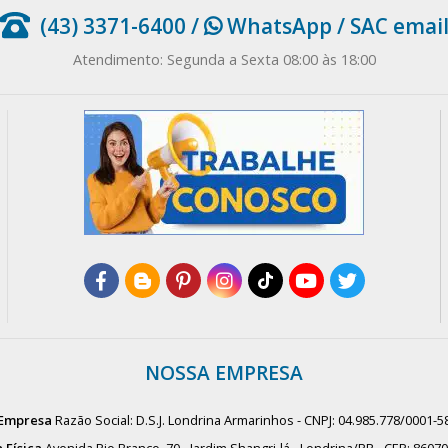
(43) 3371-6400
/
WhatsApp
/
SAC emai
Atendimento: Segunda a Sexta 08:00 às 18:00
NOSSA EMPRESA
Empresa
Razão Social: D.S.J. Londrina Armarinhos - CNPJ: 04.985.778/0001-5
 Física
Avenida Rio Branco, 70 - Jardim Shangri-lá - Londrina/PR - CEP: 8607