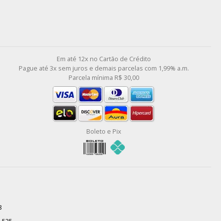
l
Em até 12x no Cartão de Crédito
Pague até 3x sem juros e demais parcelas com 1,99% a.m.
Parcela mínima R$ 30,00
Boleto e Pix
8
0-535