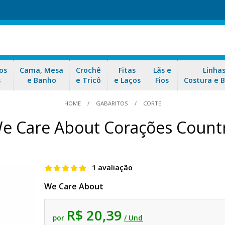
os
Cama, Mesa
Crochê
Fitas
Lãs e
Linha
s
e Banho
e Tricô
e Laços
Fios
Costura e 
HOME
GABARITOS
CORTE
e Care About Corações Count
1 avaliação
We Care About
R$ 20,39
por
/ Und