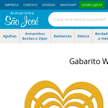
EMPRESA
CONTATO
DÚVIDAS
WHATSAPP
LOGIN LOJISTA
Armarinhos
Bordad
Agulhas
Barbantes
Beleza
Botões e Zíper
e Vié
Gabarito W