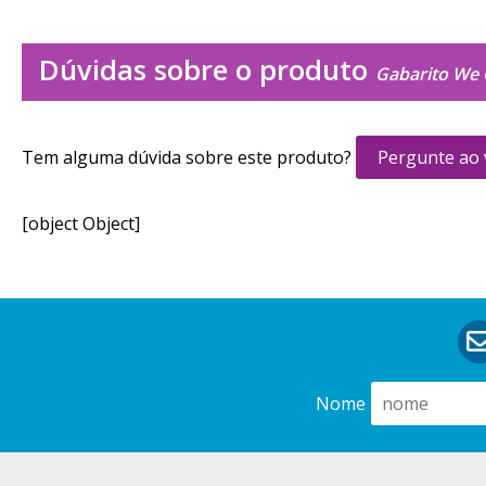
Dúvidas sobre o produto
Gabarito We 
Tem alguma dúvida sobre este produto?
Pergunte ao
[object Object]
Nome