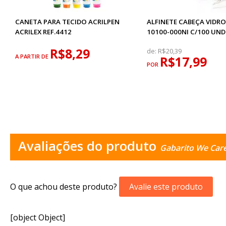
CANETA PARA TECIDO ACRILPEN
ALFINETE CABEÇA VIDR
ACRILEX REF.4412
10100-000NI C/100 UND
R$8,29
de:
R$20,39
A PARTIR DE
R$17,99
POR
Avaliações do produto
Gabarito We Car
O que achou deste produto?
Avalie este produto
[object Object]