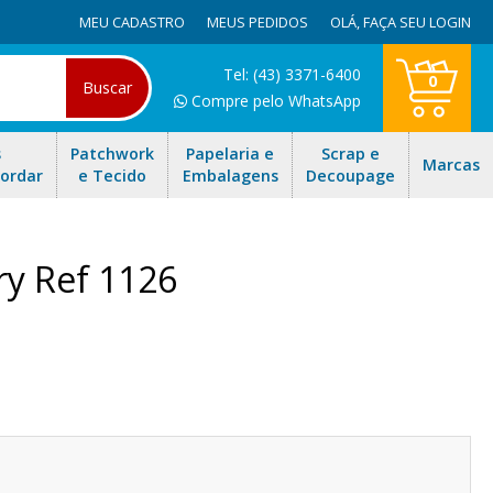
MEU CADASTRO
MEUS PEDIDOS
OLÁ,
FAÇA SEU LOGIN
Tel: (43) 3371-6400
0
Buscar
Compre pelo WhatsApp
s
Patchwork
Papelaria e
Scrap e
Marcas
Bordar
e Tecido
Embalagens
Decoupage
ry Ref 1126