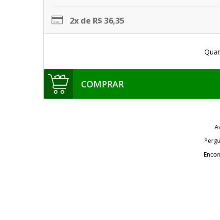
2x de R$ 36,35
Quan
COMPRAR
A
Pergu
Encon