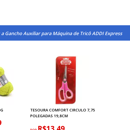
 a Gancho Auxiliar para Máquina de Tricô ADDI Express
0G
TESOURA COMFORT CIRCULO 7,75
POLEGADAS 19,8CM
9
R$13,49
POR