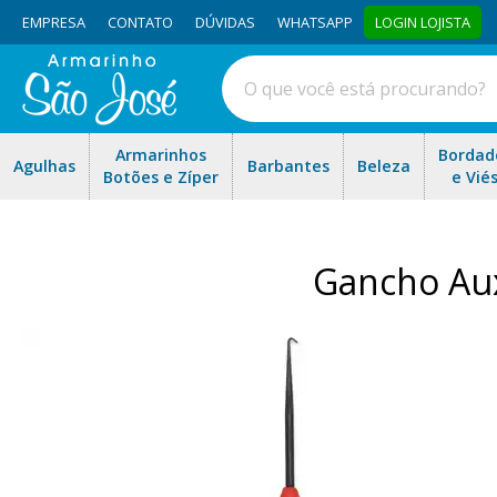
EMPRESA
CONTATO
DÚVIDAS
WHATSAPP
LOGIN LOJISTA
Armarinhos
Bordad
Agulhas
Barbantes
Beleza
Botões e Zíper
e Vié
Gancho Aux