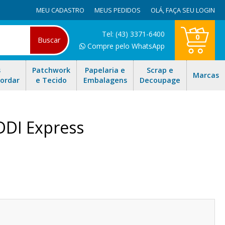
MEU CADASTRO
MEUS PEDIDOS
OLÁ,
FAÇA SEU LOGIN
Tel: (43) 3371-6400
0
Buscar
Compre pelo WhatsApp
s
Patchwork
Papelaria e
Scrap e
Marcas
Bordar
e Tecido
Embalagens
Decoupage
DDI Express