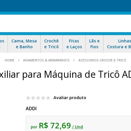
os
Cama, Mesa
Crochê
Fitas
Lãs e
Linha
s
e Banho
e Tricô
e Laços
Fios
Costura e 
HOME
AVIAMENTOS & ARMARINHOS
ACESSORIOS-CROCHE-E-TRICO
iliar para Máquina de Tricô A
Avaliar produto
ADDI
R$ 72,69
por
/ Und