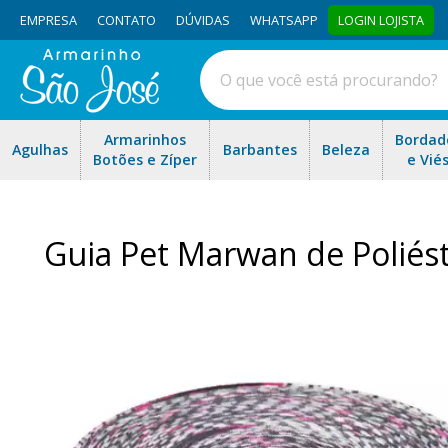
EMPRESA
CONTATO
DÚVIDAS
WHATSAPP
LOGIN LOJISTA
Armarinhos
Bordad
Agulhas
Barbantes
Beleza
Botões e Zíper
e Vié
Guia Pet Marwan de Polié