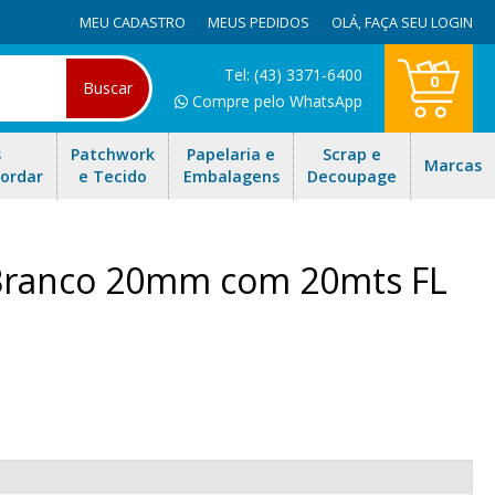
MEU CADASTRO
MEUS PEDIDOS
OLÁ,
FAÇA SEU LOGIN
Tel: (43) 3371-6400
0
Buscar
Compre pelo WhatsApp
s
Patchwork
Papelaria e
Scrap e
Marcas
Bordar
e Tecido
Embalagens
Decoupage
 Branco 20mm com 20mts FL