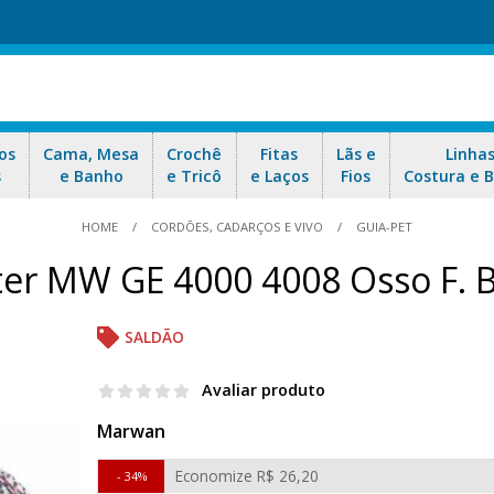
os
Cama, Mesa
Crochê
Fitas
Lãs e
Linha
s
e Banho
e Tricô
e Laços
Fios
Costura e 
HOME
CORDÕES, CADARÇOS E VIVO
GUIA-PET
ster MW GE 4000 4008 Osso F.
SALDÃO
Avaliar produto
Marwan
Economize
R$ 26,20
34%