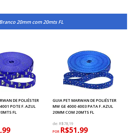
. Branco 20mm com 20mts FL
ARWAN DE POLIÉSTER
GUIA PET MARWAN DE POLIÉSTER
4001 POTE F. AZUL
MW GE 4000 4003 PATA F. AZUL
0MTS FL
20MM COM 20MTS FL
de:
R$78,19
,99
R$51,99
POR