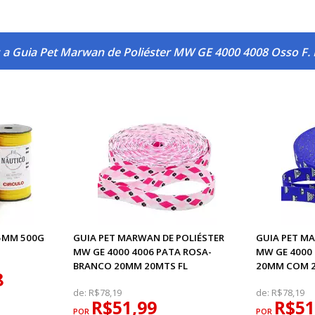
s a Guia Pet Marwan de Poliéster MW GE 4000 4008 Osso F
5MM 500G
GUIA PET MARWAN DE POLIÉSTER
GUIA PET M
MW GE 4000 4006 PATA ROSA-
MW GE 4000 
BRANCO 20MM 20MTS FL
20MM COM 2
8
de:
R$78,19
de:
R$78,19
R$51,99
R$51
POR
POR