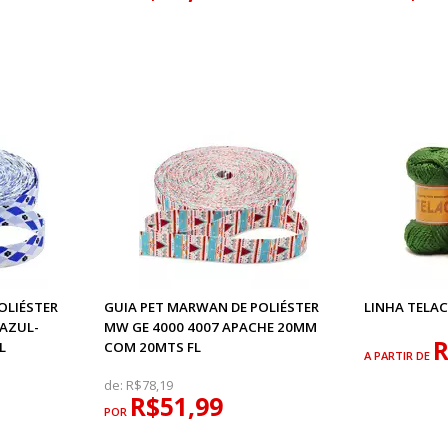
OLIÉSTER
GUIA PET MARWAN DE POLIÉSTER
LINHA TELAC
 AZUL-
MW GE 4000 4007 APACHE 20MM
R
L
COM 20MTS FL
A PARTIR DE
de:
R$78,19
R$51,99
POR