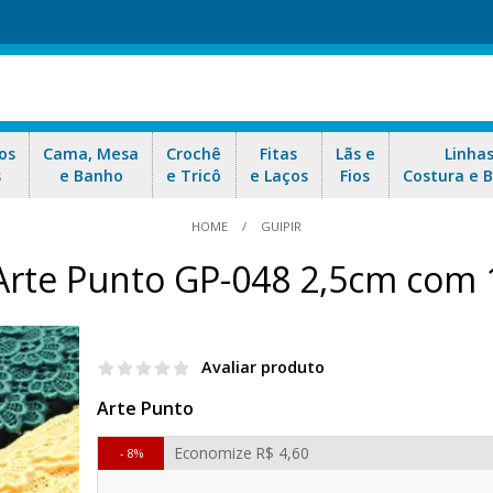
os
Cama, Mesa
Crochê
Fitas
Lãs e
Linha
s
e Banho
e Tricô
e Laços
Fios
Costura e 
HOME
GUIPIR
 Arte Punto GP-048 2,5cm com 
Avaliar produto
Arte Punto
Economize
R$ 4,60
8%