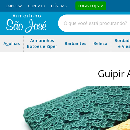
EMPRESA
CONTATO
DÚVIDAS
LOGIN LOJISTA
Armarinhos
Bordad
Agulhas
Barbantes
Beleza
Botões e Zíper
e Vié
Guipir