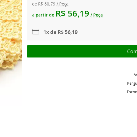
de
R$ 60,79
/ Peça
R$ 56,19
a partir de
/ Peça
1x de R$ 56,19
A
Pergu
Encon