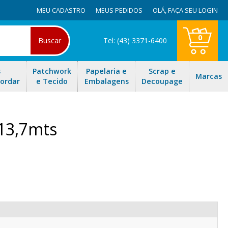
MEU CADASTRO
MEUS PEDIDOS
OLÁ,
FAÇA SEU LOGIN
0
Buscar
Tel: (43) 3371-6400
s
Patchwork
Papelaria e
Scrap e
Marcas
Bordar
e Tecido
Embalagens
Decoupage
13,7mts