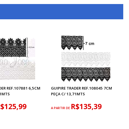
DER REF.107881 6,5CM
GUIPIRE TRADER REF.108045 7CM
71MTS
PEÇA C/ 13,71MTS
$125,99
R$135,39
A PARTIR DE