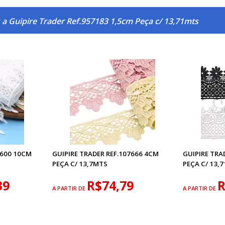
 a Guipire Trader Ref.957183 1,5cm Peça c/ 13,71mts
7600 10CM
GUIPIRE TRADER REF.107666 4CM
GUIPIRE TRA
PEÇA C/ 13,7MTS
PEÇA C/ 13,
39
R$74,79
R
A PARTIR DE
A PARTIR DE