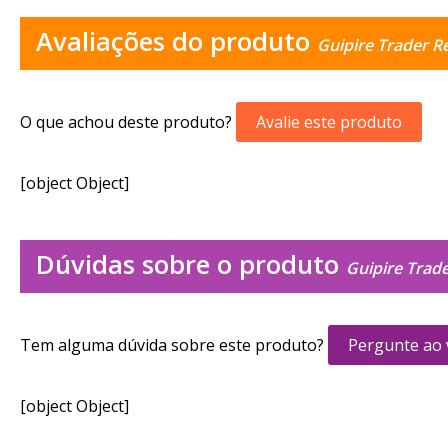
Avaliações do produto
Guipire Trader R
O que achou deste produto?
Avalie este produto
[object Object]
Dúvidas sobre o produto
Guipire Trad
Tem alguma dúvida sobre este produto?
Pergunte ao
[object Object]