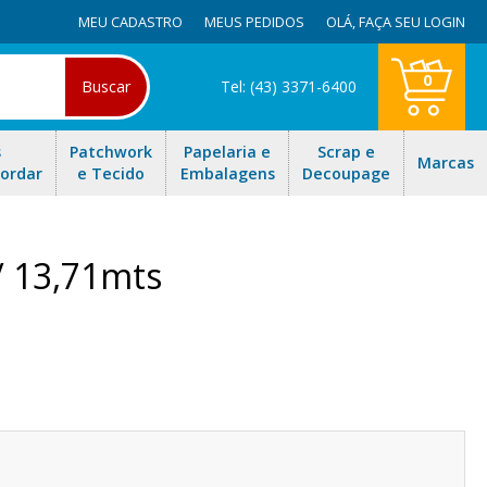
MEU CADASTRO
MEUS PEDIDOS
OLÁ,
FAÇA SEU LOGIN
0
Buscar
Tel: (43) 3371-6400
s
Patchwork
Papelaria e
Scrap e
Marcas
Bordar
e Tecido
Embalagens
Decoupage
/ 13,71mts