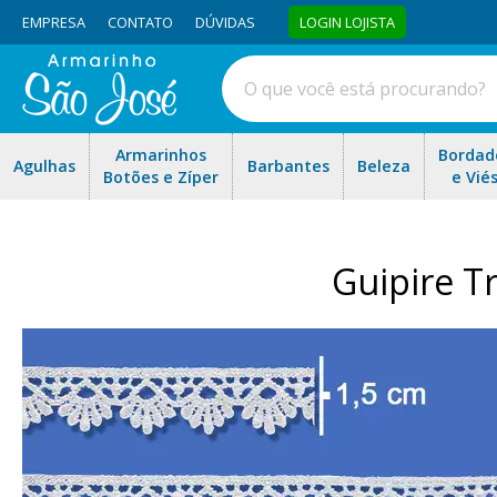
EMPRESA
CONTATO
DÚVIDAS
LOGIN LOJISTA
Armarinhos
Bordad
Agulhas
Barbantes
Beleza
Botões e Zíper
e Vié
Guipire T