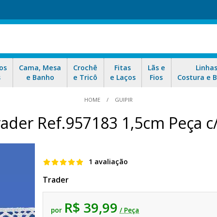
os
Cama, Mesa
Crochê
Fitas
Lãs e
Linha
s
e Banho
e Tricô
e Laços
Fios
Costura e 
HOME
GUIPIR
rader Ref.957183 1,5cm Peça c
1 avaliação
Trader
R$ 39,99
por
/ Peça