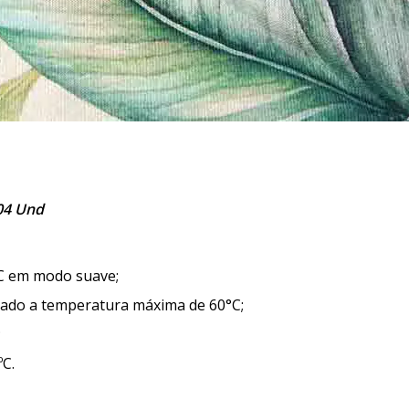
04 Und
C em modo suave;
tado a temperatura máxima de 60°C;
;
ºC.