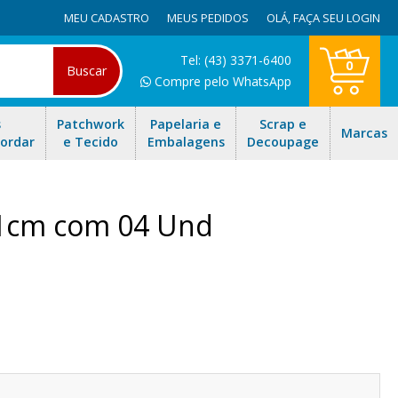
MEU CADASTRO
MEUS PEDIDOS
OLÁ,
FAÇA SEU LOGIN
Tel: (43) 3371-6400
0
Buscar
Compre pelo WhatsApp
s
Patchwork
Papelaria e
Scrap e
Marcas
Bordar
e Tecido
Embalagens
Decoupage
31cm com 04 Und