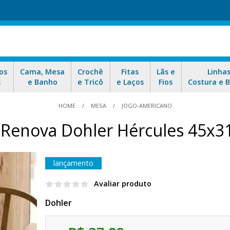
os
Cama, Mesa
Crochê
Fitas
Lãs e
Linha
s
e Banho
e Tricô
e Laços
Fios
Costura e 
HOME
MESA
JOGO-AMERICANO
 Renova Dohler Hércules 45x
lançamento
Avaliar produto
Dohler