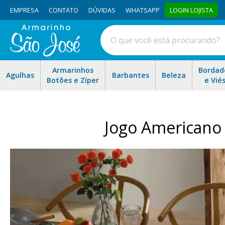
EMPRESA
CONTATO
DÚVIDAS
WHATSAPP
LOGIN LOJISTA
Armarinhos
Bordad
Agulhas
Barbantes
Beleza
Botões e Zíper
e Vié
Jogo Americano