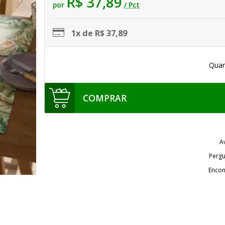
R$ 37,89
por
/ Pct
1x de R$ 37,89
Quan
COMPRAR
A
Pergu
Encon