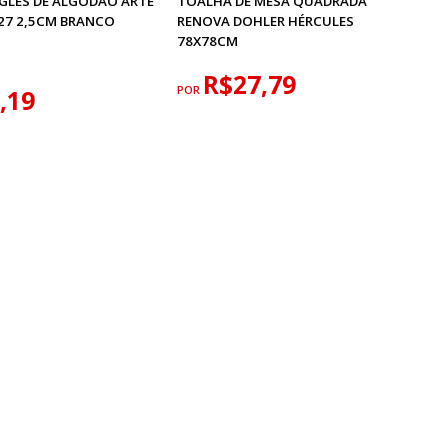
GLÊS DE ALGODÃO ARTE
TOALHA DE MESA QUADRADA
27 2,5CM BRANCO
RENOVA DOHLER HÉRCULES
78X78CM
R$27,79
POR
,19