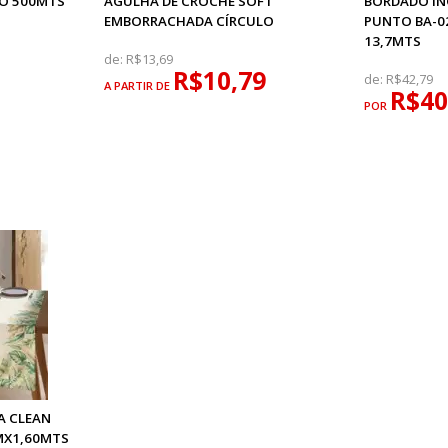
LO 500MTS
AGULHA DE CROCHÊ SOFT
BORDADO IN
EMBORRACHADA CÍRCULO
PUNTO BA-0
13,7MTS
de:
R$13,69
R$10,79
de:
R$42,79
A PARTIR DE
R$40
POR
A CLEAN
MX1,60MTS