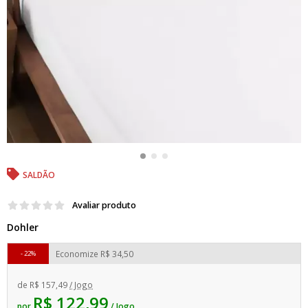
SALDÃO
Avaliar produto
Dohler
Economize
R$ 34,50
22%
de
R$ 157,49
/ Jogo
R$ 122,99
por
/ Jogo