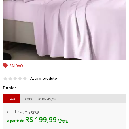
SALDÃO
Avaliar produto
Dohler
Economize
R$ 49,80
20%
de
R$ 249,79
/ Peça
R$ 199,99
a partir de
/ Peça