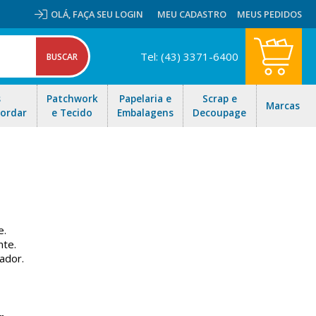
OLÁ,
FAÇA SEU LOGIN
MEU CADASTRO
MEUS PEDIDOS
Tel: (43) 3371-6400
s
Patchwork
Papelaria e
Scrap e
Marcas
Bordar
e Tecido
Embalagens
Decoupage
e.
nte.
ador.