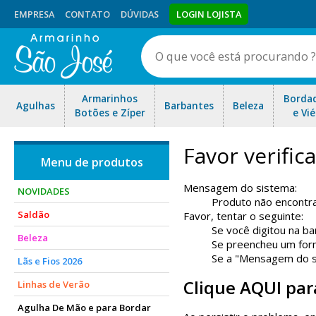
EMPRESA
CONTATO
DÚVIDAS
LOGIN LOJISTA
Armarinhos
Borda
Agulhas
Barbantes
Beleza
Botões e Zíper
e Vié
Favor verifi
Mensagem do sistema:
NOVIDADES
Produto não encontr
Saldão
Favor, tentar o seguinte:
Se você digitou na ba
Beleza
Se preencheu um form
Se a "Mensagem do sis
Lãs e Fios 2026
Clique AQUI par
Linhas de Verão
Agulha De Mão e para Bordar