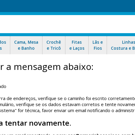
dos
Cama, Mesa
Crochê
Fitas
Lãs e
Linha
s
e Banho
e Tricô
e Laços
Fios
Costura e 
car a mensagem abaixo:
ado
rra de endereços, verifique se o caminho foi escrito corretament
ulário, verifique se os dados estavam corretos e tente novame
tema" for técnica, favor enviar um email notificando o administr
a tentar novamente.