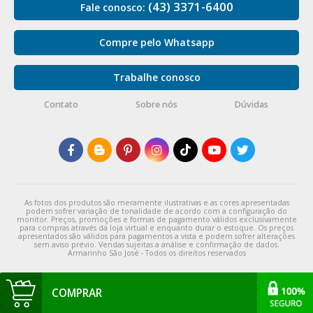
(43) 3371-6400
Fale conosco:
Compre pelo Whatsapp
Trabalhe conosco
Contato
Sobre nós
Dúvidas
As fotos dos produtos são meramente ilustrativas e as cores apresentadas
podem sofrer variação de tonalidade de acordo com a configuração do
monitor. Preços, promoções e formas de pagamento válidos exclusivamente
para compras através da loja virtual e enquanto durar o estoque. Os preços
apresentados são válidos para pagamentos a vista e podem sofrer alterações
sem aviso prévio. Vendas sujeitas a análise e confirmação de dados.
Armarinho São José - Todos os direitos reservados
COMPRAR