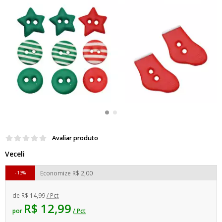
Avaliar produto
Veceli
Economize
R$ 2,00
13%
de
R$ 14,99
/ Pct
R$ 12,99
por
/ Pct