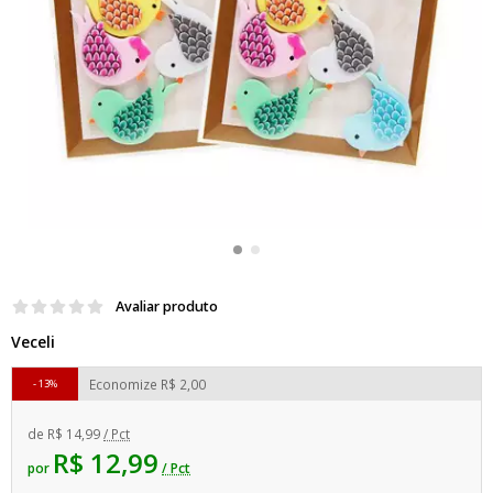
Avaliar produto
Veceli
Economize
R$ 2,00
13%
de
R$ 14,99
/ Pct
R$ 12,99
por
/ Pct