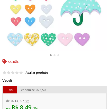
SALDÃO
Avaliar produto
Veceli
Economize
R$ 6,50
43%
de
R$ 14,99
/ Pct
R$ 8,49
por
/ Pct