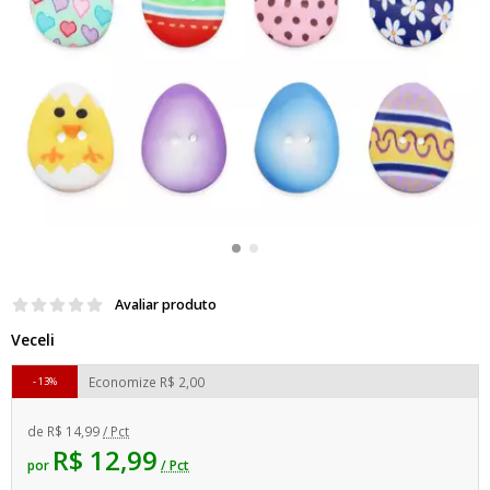
Avaliar produto
Veceli
Economize
R$ 2,00
13%
de
R$ 14,99
/ Pct
R$ 12,99
por
/ Pct