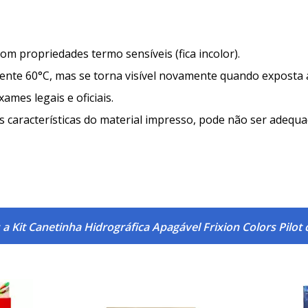
com propriedades termo sensíveis (fica incolor).
amente 60°C, mas se torna visível novamente quando expost
mes legais e oficiais.
 características do material impresso, pode não ser adequado
a Kit Canetinha Hidrográfica Apagável Frixion Colors Pilo