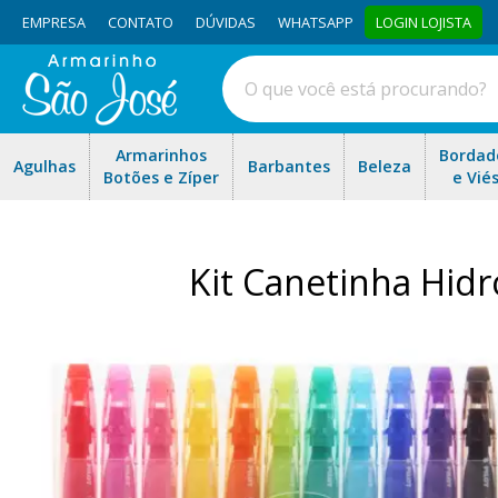
EMPRESA
CONTATO
DÚVIDAS
WHATSAPP
LOGIN LOJISTA
Armarinhos
Bordad
Agulhas
Barbantes
Beleza
Botões e Zíper
e Vié
Kit Canetinha Hidr