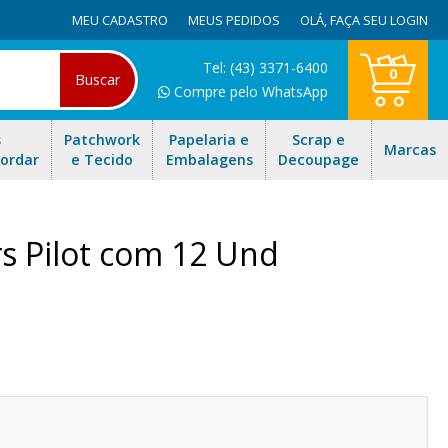
MEU CADASTRO
MEUS PEDIDOS
OLÁ,
FAÇA SEU LOGIN
Tel: (43) 3371-6400
0
Buscar
Compre pelo WhatsApp
s
Patchwork
Papelaria e
Scrap e
Marcas
Bordar
e Tecido
Embalagens
Decoupage
rs Pilot com 12 Und