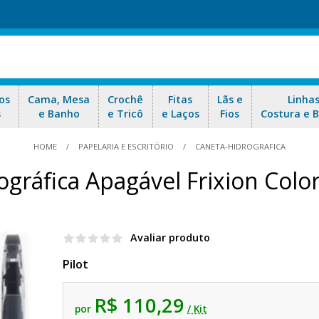
os
Cama, Mesa
Crochê
Fitas
Lãs e
Linha
s
e Banho
e Tricô
e Laços
Fios
Costura e 
HOME
PAPELARIA E ESCRITÓRIO
CANETA-HIDROGRAFICA
ográfica Apagável Frixion Colo
Avaliar produto
Pilot
R$ 110,29
por
/ Kit