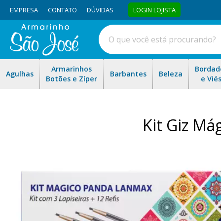
EMPRESA
CONTATO
DÚVIDAS
LOGIN LOJISTA
Armarinhos
Bordad
Agulhas
Barbantes
Beleza
Botões e Zíper
e Vié
Kit Giz Má