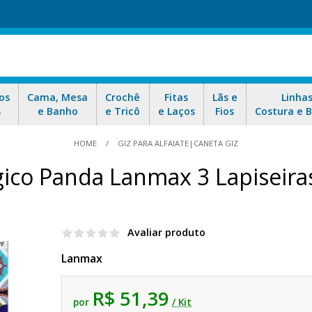
os
Cama, Mesa
Crochê
Fitas
Lãs e
Linha
s
e Banho
e Tricô
e Laços
Fios
Costura e 
HOME
GIZ PARA ALFAIATE|CANETA GIZ
gico Panda Lanmax 3 Lapiseiras
Avaliar produto
Lanmax
R$ 51,39
por
/ Kit