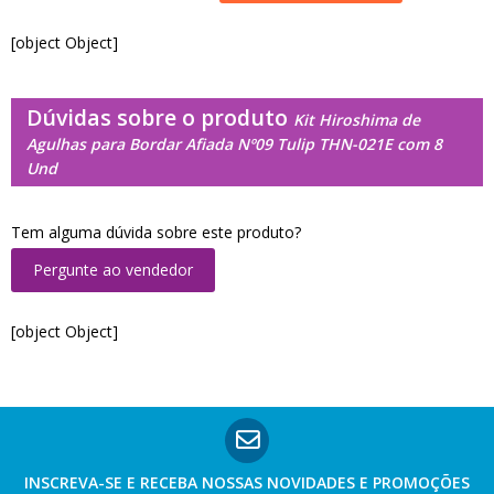
[object Object]
Dúvidas sobre o produto
Kit Hiroshima de
Agulhas para Bordar Afiada Nº09 Tulip THN-021E com 8
Und
Tem alguma dúvida sobre este produto?
Pergunte ao vendedor
[object Object]
INSCREVA-SE E RECEBA NOSSAS
NOVIDADES E PROMOÇÕES