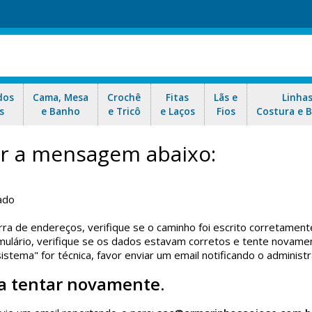
dos
Cama, Mesa
Crochê
Fitas
Lãs e
Linha
s
e Banho
e Tricô
e Laços
Fios
Costura e 
car a mensagem abaixo:
ado
rra de endereços, verifique se o caminho foi escrito corretament
ulário, verifique se os dados estavam corretos e tente novame
tema" for técnica, favor enviar um email notificando o administr
a tentar novamente.