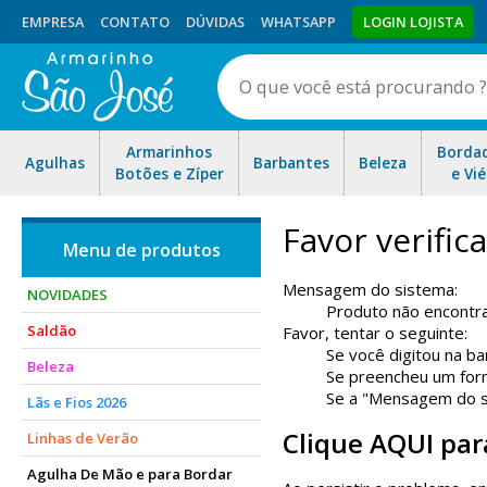
EMPRESA
CONTATO
DÚVIDAS
WHATSAPP
LOGIN LOJISTA
Armarinhos
Borda
Agulhas
Barbantes
Beleza
Botões e Zíper
e Vié
Favor verifi
Mensagem do sistema:
NOVIDADES
Produto não encontr
Saldão
Favor, tentar o seguinte:
Se você digitou na ba
Beleza
Se preencheu um form
Se a "Mensagem do sis
Lãs e Fios 2026
Clique AQUI par
Linhas de Verão
Agulha De Mão e para Bordar