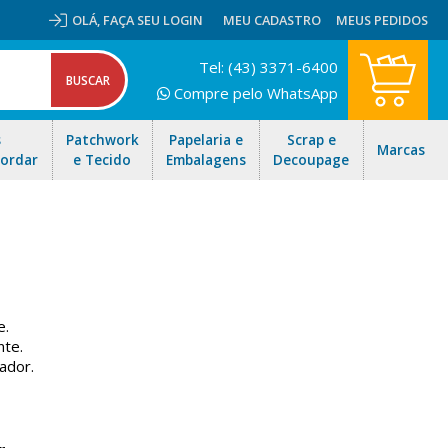
OLÁ,
FAÇA SEU LOGIN
MEU CADASTRO
MEUS PEDIDOS
Tel: (43) 3371-6400
Compre pelo WhatsApp
s
Patchwork
Papelaria e
Scrap e
Marcas
Bordar
e Tecido
Embalagens
Decoupage
e.
nte.
ador.