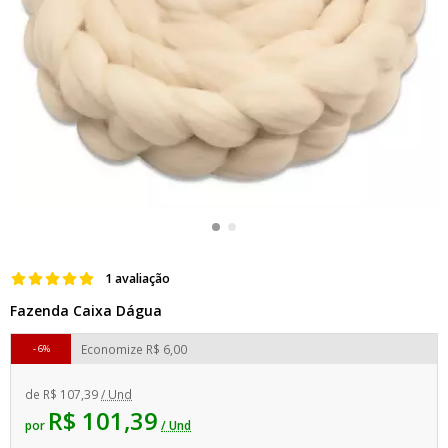
1 avaliação
Fazenda Caixa Dágua
Economize
R$ 6,00
6%
de
R$ 107,39
/ Und
R$ 101,39
por
/ Und