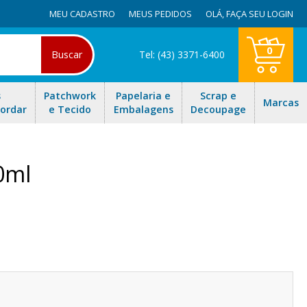
MEU CADASTRO
MEUS PEDIDOS
OLÁ,
FAÇA SEU LOGIN
0
Buscar
Tel: (43) 3371-6400
s
Patchwork
Papelaria e
Scrap e
Marcas
Bordar
e Tecido
Embalagens
Decoupage
0ml