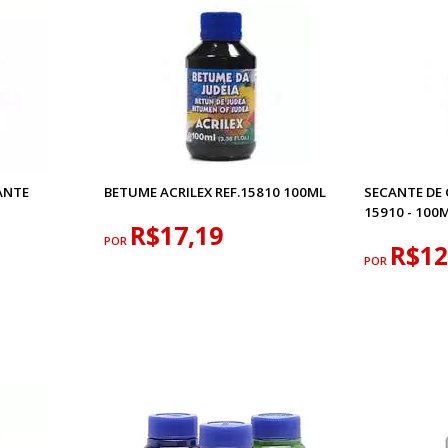
HANTE
BETUME ACRILEX REF.15810 100ML
SECANTE DE 
15910 - 100
R$17,19
POR
R$12
POR