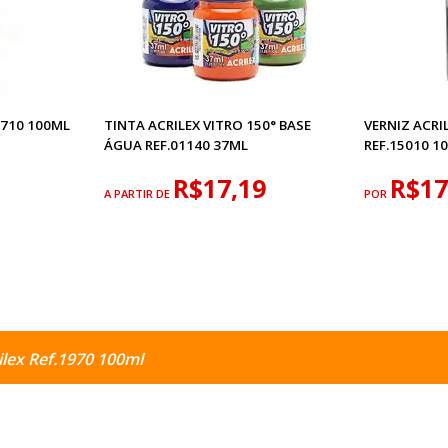
6710 100ML
TINTA ACRILEX VITRO 150° BASE
VERNIZ ACRI
ÁGUA REF.01140 37ML
REF.15010 1
R$17,19
R$17
A PARTIR DE
POR
ilex Ref.1970 100ml