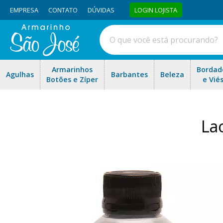
EMPRESA
CONTATO
DÚVIDAS
LOGIN LOJISTA
Armarinhos
Bordad
Agulhas
Barbantes
Beleza
Botões e Zíper
e Vié
La