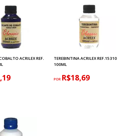
COBALTO ACRILEX REF.
TEREBINTINA ACRILEX REF.15310
ML
100ML
,19
R$18,69
POR