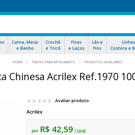
os
Cama, Mesa
Crochê
Fitas
Lãs e
Linha
s
e Banho
e Tricô
e Laços
Fios
Costura e 
HOME
TINTAS PARA ARTESANATO
PRODUTOS-AUXILIARES
ca Chinesa Acrilex Ref.1970 10
Avaliar produto
Acrilex
R$ 42,59
por
/ Und