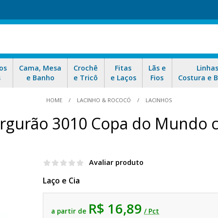
os
Cama, Mesa
Crochê
Fitas
Lãs e
Linha
s
e Banho
e Tricô
e Laços
Fios
Costura e 
HOME
LACINHO & ROCOCÓ
LACINHOS
orgurão 3010 Copa do Mundo 
Avaliar produto
Laço e Cia
R$ 16,89
a partir de
/ Pct