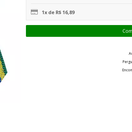
1x de R$ 16,89
A
Pergu
Encon