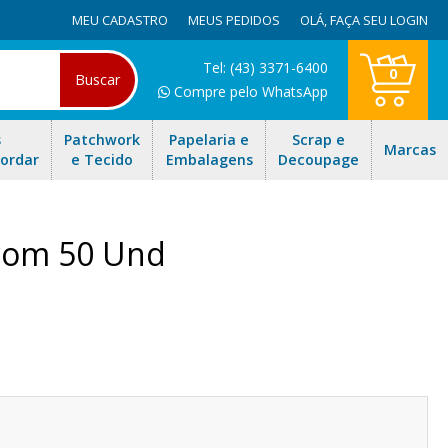
MEU CADASTRO
MEUS PEDIDOS
OLÁ,
FAÇA SEU LOGIN
Tel: (43) 3371-6400
0
Buscar
Compre pelo WhatsApp
s
Patchwork
Papelaria e
Scrap e
Marcas
Bordar
e Tecido
Embalagens
Decoupage
com 50 Und