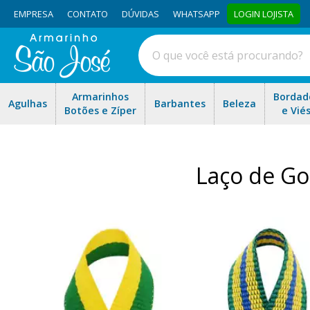
EMPRESA
CONTATO
DÚVIDAS
WHATSAPP
LOGIN LOJISTA
Armarinhos
Bordad
Agulhas
Barbantes
Beleza
Botões e Zíper
e Vié
Laço de G