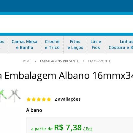
os
Cama, Mesa
Crochê
Fitas
Lãs e
Linha
s
e Banho
e Tricô
e Laços
Fios
Costura e 
HOME
EMBALAGENS PRESENTE
LACO-PRONTO
ra Embalagem Albano 16mmx
2 avaliações
Albano
R$ 7,38
a partir de
/ Pct