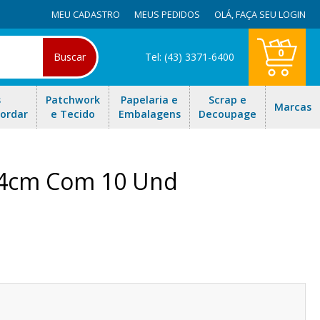
MEU CADASTRO
MEUS PEDIDOS
OLÁ,
FAÇA SEU LOGIN
0
Buscar
Tel: (43) 3371-6400
s
Patchwork
Papelaria e
Scrap e
Marcas
Bordar
e Tecido
Embalagens
Decoupage
34cm Com 10 Und