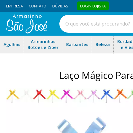
EMPRESA
CONTATO
DÚVIDAS
LOGIN LOJISTA
Armarinhos
Bordad
Agulhas
Barbantes
Beleza
Botões e Zíper
e Vié
Laço Mágico Pa