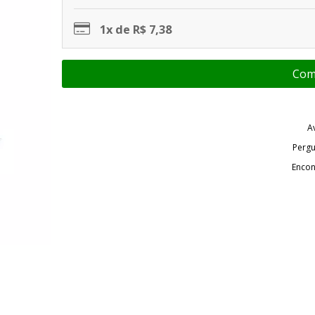
1x de R$ 7,38
A
Pergu
Encon