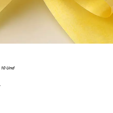
 10 Und
r