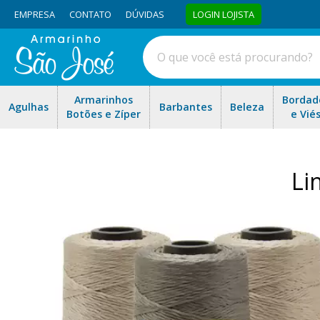
EMPRESA
CONTATO
DÚVIDAS
LOGIN LOJISTA
Armarinhos
Bordad
Agulhas
Barbantes
Beleza
Botões e Zíper
e Vié
Li