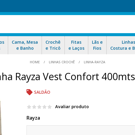
os
Cama, Mesa
Crochê
Fitas
Lãs e
Linha
s
e Banho
e Tricô
e Laços
Fios
Costura e 
HOME
LINHAS CROCHÊ
LINHA-RAYZA
nha Rayza Vest Confort 400mts
SALDÃO
Avaliar produto
Rayza