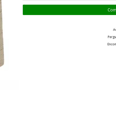
A
Pergu
Encon