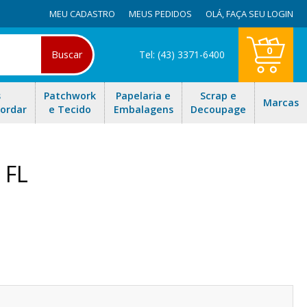
MEU CADASTRO
MEUS PEDIDOS
OLÁ,
FAÇA SEU LOGIN
0
Buscar
Tel: (43) 3371-6400
s
Patchwork
Papelaria e
Scrap e
Marcas
Bordar
e Tecido
Embalagens
Decoupage
 FL