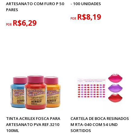
ARTESANATO COM FURO P 50
- 100 UNIDADES
PARES
R$8,19
POR
R$6,29
POR
TINTA ACRILEX FOSCA PARA
CARTELA DE BOCA RESINADOS
ARTESANATO PVA REF.3210
M RTA-040 COM 54 UND
100ML
SORTIDOS