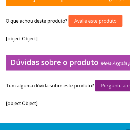
O que achou deste produto?
Avalie este produto
[object Object]
Dúvidas sobre o produto
Meia Argola 
Tem alguma dúvida sobre este produto?
Pergunte ao
[object Object]