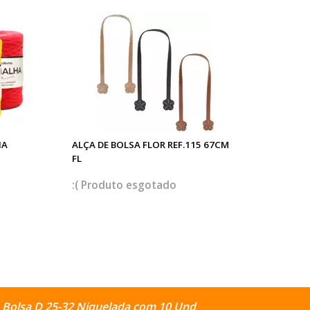
HA
ALÇA DE BOLSA FLOR REF.115 67CM
FL
esgotado
 Bolsa D 25-32 Niquelada com 10 Und