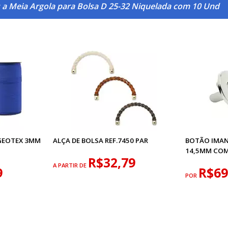
 a Meia Argola para Bolsa D 25-32 Niquelada com 10 Und
GEOTEX 3MM
ALÇA DE BOLSA REF.7450 PAR
BOTÃO IMAN
14,5MM COM
R$32,79
A PARTIR DE
9
R$69
POR