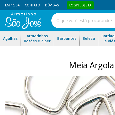
EMPRESA
CONTATO
DÚVIDAS
LOGIN LOJISTA
Armarinhos
Bordad
Agulhas
Barbantes
Beleza
Botões e Zíper
e Vié
Meia Argola