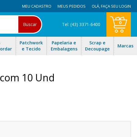
MEU CADASTRO
MEUS PEDIDOS
OLÁ,
FAÇA SEU LOGIN
0
Buscar
Tel: (43) 3371-6400
s
Patchwork
Papelaria e
Scrap e
Marcas
Bordar
e Tecido
Embalagens
Decoupage
a com 10 Und