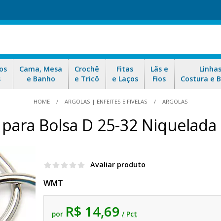
os
Cama, Mesa
Crochê
Fitas
Lãs e
Linha
s
e Banho
e Tricô
e Laços
Fios
Costura e 
HOME
ARGOLAS | ENFEITES E FIVELAS
ARGOLAS
 para Bolsa D 25-32 Niquelad
Avaliar produto
WMT
R$ 14,69
por
/ Pct