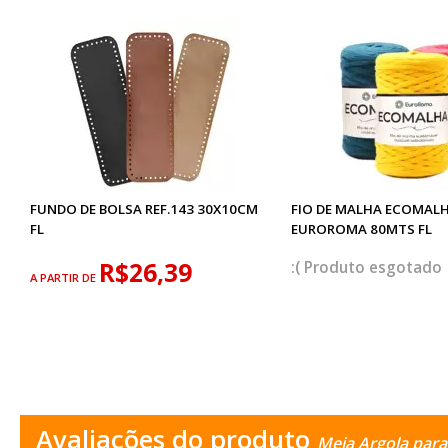
FUNDO DE BOLSA REF.143 30X10CM
FIO DE MALHA ECOMAL
FL
EUROROMA 80MTS FL
R$26,39
esgotado
A PARTIR DE
Avaliações do produto
Meia Argola para