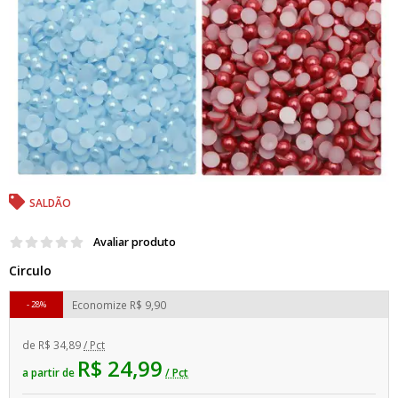
SALDÃO
Avaliar produto
Circulo
Economize
R$ 9,90
28%
de
R$ 34,89
/ Pct
R$ 24,99
a partir de
/ Pct