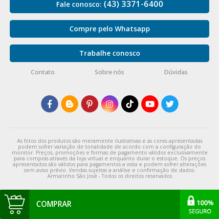
(43) 3371-6400
Fale conosco:
Compre pelo Whatsapp
Trabalhe conosco
Contato
Sobre nós
Dúvidas
As fotos dos produtos são meramente ilustrativas e as cores apresentadas
podem sofrer variação de tonalidade de acordo com a configuração do
monitor. Preços, promoções e formas de pagamento válidos exclusivamente
para compras através da loja virtual e enquanto durar o estoque. Os preços
apresentados são válidos para pagamentos a vista e podem sofrer alterações
sem aviso prévio. Vendas sujeitas a análise e confirmação de dados.
Armarinho São José - Todos os direitos reservados
COMPRAR