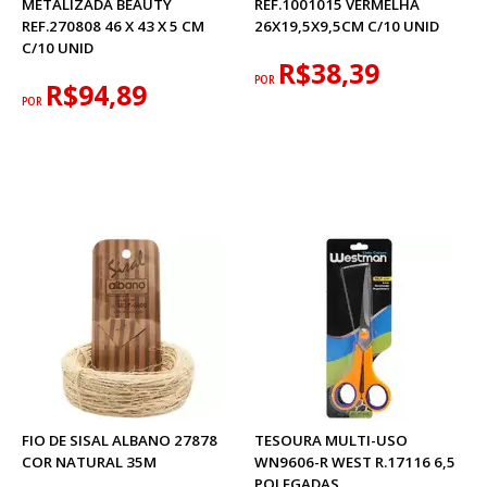
METALIZADA BEAUTY
REF.1001015 VERMELHA
REF.270808 46 X 43 X 5 CM
26X19,5X9,5CM C/10 UNID
C/10 UNID
R$38,39
POR
R$94,89
POR
FIO DE SISAL ALBANO 27878
TESOURA MULTI-USO
COR NATURAL 35M
WN9606-R WEST R.17116 6,5
POLEGADAS