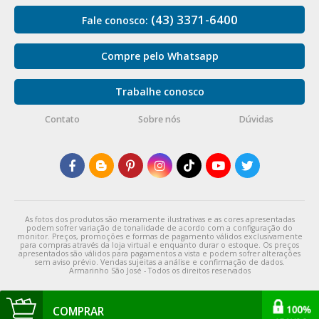
(43) 3371-6400
Fale conosco:
Compre pelo Whatsapp
Trabalhe conosco
Contato
Sobre nós
Dúvidas
As fotos dos produtos são meramente ilustrativas e as cores apresentadas
podem sofrer variação de tonalidade de acordo com a configuração do
monitor. Preços, promoções e formas de pagamento válidos exclusivamente
para compras através da loja virtual e enquanto durar o estoque. Os preços
apresentados são válidos para pagamentos a vista e podem sofrer alterações
sem aviso prévio. Vendas sujeitas a análise e confirmação de dados.
Armarinho São José - Todos os direitos reservados
COMPRAR