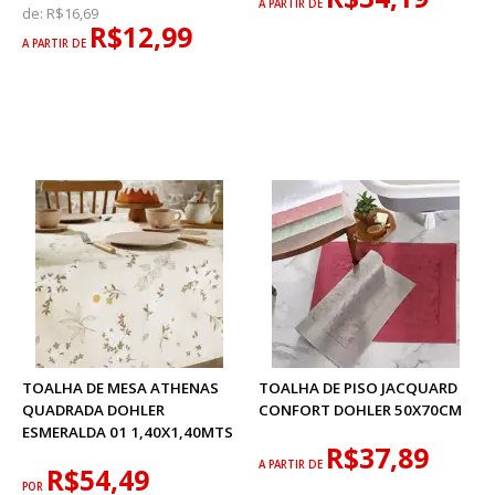
A PARTIR DE
de:
R$16,69
R$12,99
A PARTIR DE
TOALHA DE MESA ATHENAS
TOALHA DE PISO JACQUARD
QUADRADA DOHLER
CONFORT DOHLER 50X70CM
ESMERALDA 01 1,40X1,40MTS
R$37,89
A PARTIR DE
R$54,49
POR