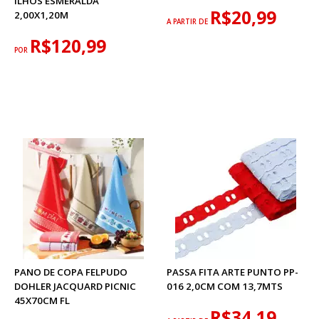
ILHÓS ESMERALDA
R$20,99
2,00X1,20M
A PARTIR DE
R$120,99
POR
PANO DE COPA FELPUDO
PASSA FITA ARTE PUNTO PP-
DOHLER JACQUARD PICNIC
016 2,0CM COM 13,7MTS
45X70CM FL
R$34,19