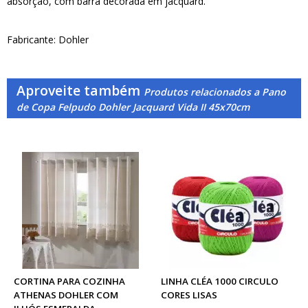
absorção, com barra decorada em jacquard.
Fabricante: Dohler
Aproveite também
Produtos relacionados a Pano
de Copa Felpudo Dohler Jacquard Vida II 45x70cm
CORTINA PARA COZINHA
LINHA CLÉA 1000 CIRCULO
ATHENAS DOHLER COM
CORES LISAS