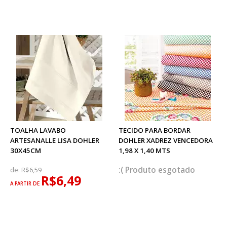
TOALHA LAVABO
TECIDO PARA BORDAR
ARTESANALLE LISA DOHLER
DOHLER XADREZ VENCEDORA
30X45CM
1,98 X 1,40 MTS
esgotado
de:
R$6,59
R$6,49
A PARTIR DE