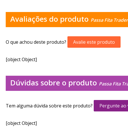
Avaliações do produto
Passa Fita Trade
O que achou deste produto?
Avalie este produto
[object Object]
Dúvidas sobre o produto
Passa Fita Tr
Tem alguma dúvida sobre este produto?
Pergunte ao
[object Object]