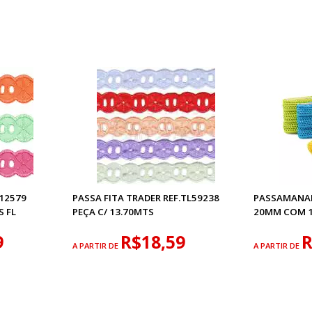
.12579
PASSA FITA TRADER REF.TL59238
PASSAMANAR
S FL
PEÇA C/ 13.70MTS
20MM COM 
9
R$18,59
R
A PARTIR DE
A PARTIR DE