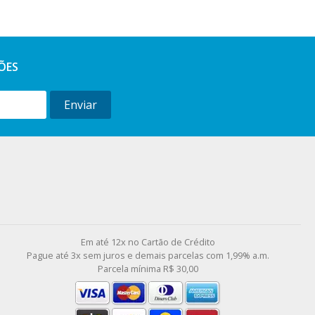
ÕES
Enviar
l
Em até 12x no Cartão de Crédito
Pague até 3x sem juros e demais parcelas com 1,99% a.m.
Parcela mínima R$ 30,00