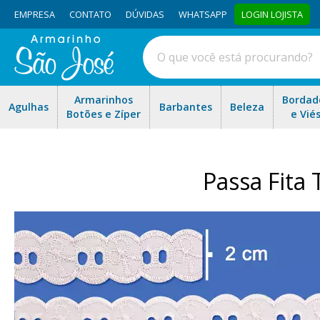
EMPRESA
CONTATO
DÚVIDAS
WHATSAPP
LOGIN LOJISTA
Armarinhos
Bordad
Agulhas
Barbantes
Beleza
Botões e Zíper
e Vié
Passa Fita