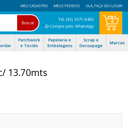
MEU CADASTRO
MEUS PEDIDOS
OLÁ,
FAÇA SEU LOGIN
Tel: (43) 3371-6400
0
Buscar
Compre pelo WhatsApp
s
Patchwork
Papelaria e
Scrap e
Marcas
Bordar
e Tecido
Embalagens
Decoupage
c/ 13.70mts