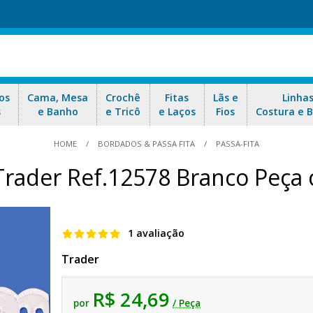
os
Cama, Mesa
Crochê
Fitas
Lãs e
Linha
s
e Banho
e Tricô
e Laços
Fios
Costura e 
HOME
BORDADOS & PASSA FITA
PASSA-FITA
 Trader Ref.12578 Branco Peça 
1 avaliação
Trader
R$ 24,69
por
/ Peça