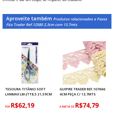
Aproveite também
Produtos relacionados a Passa
Fita Trader Ref.12580 2,3cm com 13.7mts
TESOURA TITÂNIO SOFT
GUIPIRE TRADER REF.107666
LANMAX LM-JTT8,5 21,59CM
4CM PEÇA C/ 13,7MTS
R$62,19
R$74,79
POR
A PARTIR DE