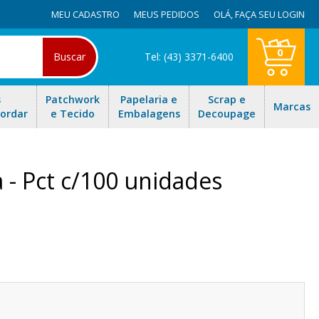
MEU CADASTRO
MEUS PEDIDOS
OLÁ,
FAÇA SEU LOGIN
0
Buscar
Tel: (43) 3371-6400
s
Patchwork
Papelaria e
Scrap e
Marcas
Bordar
e Tecido
Embalagens
Decoupage
- Pct c/100 unidades