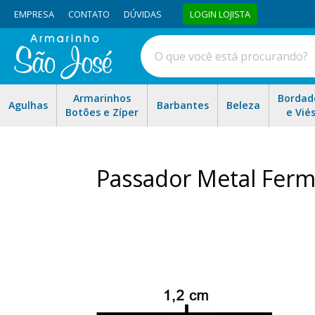
EMPRESA
CONTATO
DÚVIDAS
LOGIN LOJISTA
Armarinhos
Bordad
Agulhas
Barbantes
Beleza
Botões e Zíper
e Vié
Passador Metal Ferm