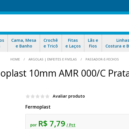
os
Cama, Mesa
Crochê
Fitas
Lãs e
Linha
s
e Banho
e Tricô
e Laços
Fios
Costura e 
HOME
ARGOLAS | ENFEITES E FIVELAS
PASSADOR-E-FECHOS
oplast 10mm AMR 000/C Prata 
Avaliar produto
Fermoplast
R$ 7,79
por
/ Pct