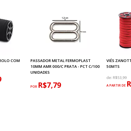
 ROLO COM
PASSADOR METAL FERMOPLAST
VIÉS ZANOT
10MM AMR 000/C PRATA - PCT C/100
50MTS
UNIDADES
9
de:
R$53,99
R
R$7,79
A PARTIR DE
POR