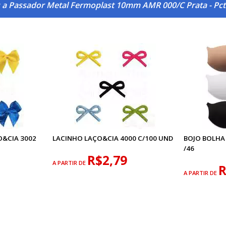
 a Passador Metal Fermoplast 10mm AMR 000/C Prata - Pct
O&CIA 3002
LACINHO LAÇO&CIA 4000 C/100 UND
BOJO BOLHA 
/46
R$2,79
A PARTIR DE
R
A PARTIR DE