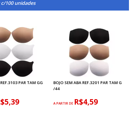
 c/100 unidades
REF.3103 PAR TAM GG
BOJO SEM ABA REF.3201 PAR TAM G
/44
$5,39
R$4,59
A PARTIR DE