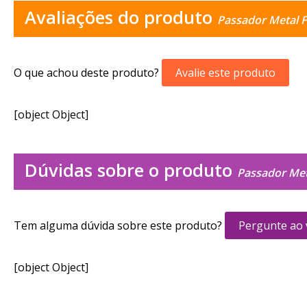
Avaliações do produto
Passador Metal 
O que achou deste produto?
Avalie este produto
[object Object]
Dúvidas sobre o produto
Passador Met
Tem alguma dúvida sobre este produto?
Pergunte ao
[object Object]