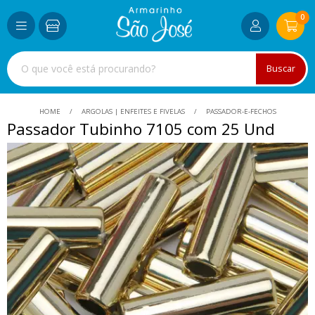
0
Buscar
HOME
ARGOLAS | ENFEITES E FIVELAS
PASSADOR-E-FECHOS
Passador Tubinho 7105 com 25 Und