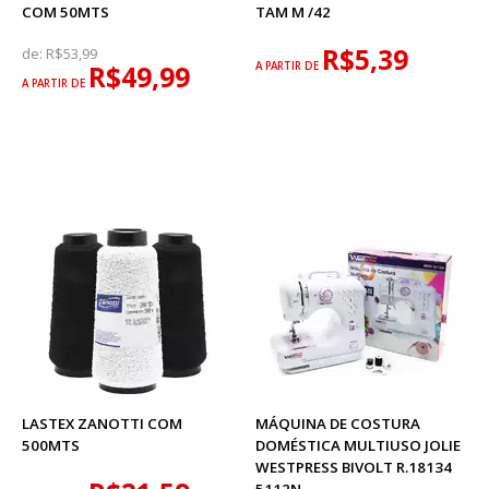
COM 50MTS
TAM M /42
R$5,39
de:
R$53,99
R$49,99
A PARTIR DE
A PARTIR DE
LASTEX ZANOTTI COM
MÁQUINA DE COSTURA
500MTS
DOMÉSTICA MULTIUSO JOLIE
WESTPRESS BIVOLT R.18134