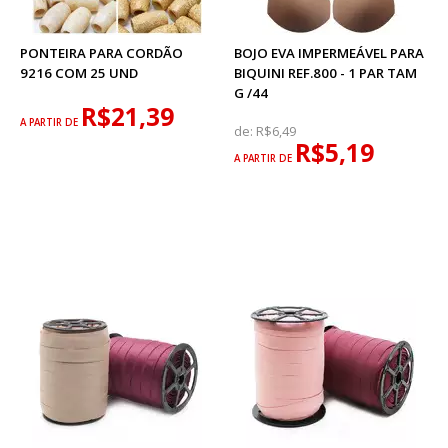
PONTEIRA PARA CORDÃO
BOJO EVA IMPERMEÁVEL PARA
9216 COM 25 UND
BIQUINI REF.800 - 1 PAR TAM
G /44
R$21,39
A PARTIR DE
de:
R$6,49
R$5,19
A PARTIR DE