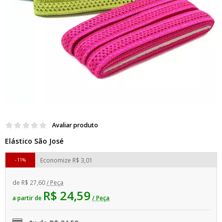
Avaliar produto
Elástico São José
Economize
R$ 3,01
11%
de
R$ 27,60
/ Peça
R$ 24,59
a partir de
/ Peça