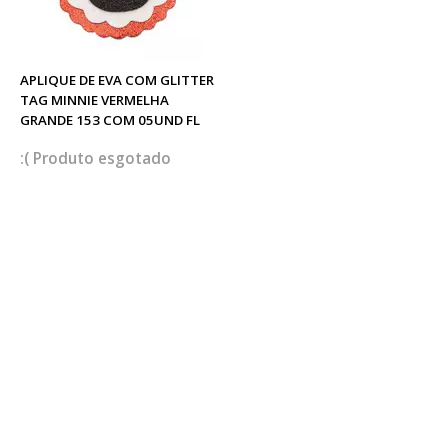
APLIQUE DE EVA COM GLITTER
TAG MINNIE VERMELHA
GRANDE 153 COM 05UND FL
esgotado
Avaliações do produto
Pic Em EVA Nuvens Azuis
1427 10Und FL
O que achou deste produto?
Avalie este produto