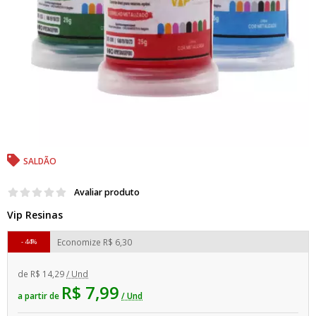
SALDÃO
Avaliar produto
Vip Resinas
Economize
R$ 6,30
44%
de
R$ 14,29
/ Und
R$ 7,99
a partir de
/ Und