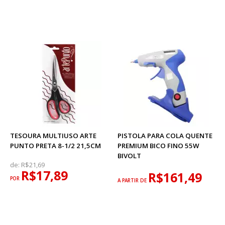
TESOURA MULTIUSO ARTE
PISTOLA PARA COLA QUENTE
PUNTO PRETA 8-1/2 21,5CM
PREMIUM BICO FINO 55W
BIVOLT
de:
R$21,69
R$17,89
R$161,49
POR
A PARTIR DE