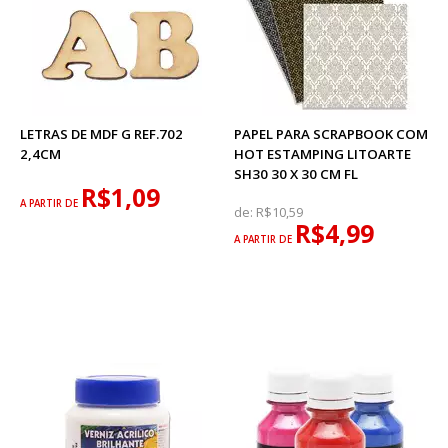
LETRAS DE MDF G REF.702
PAPEL PARA SCRAPBOOK COM
2,4CM
HOT ESTAMPING LITOARTE
SH30 30 X 30 CM FL
R$1,09
A PARTIR DE
de:
R$10,59
R$4,99
A PARTIR DE