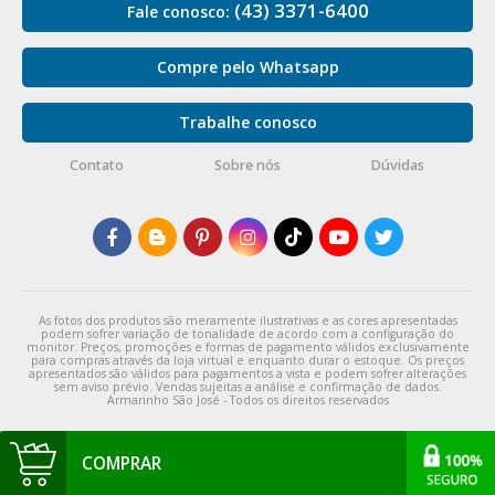
(43) 3371-6400
Fale conosco:
Compre pelo Whatsapp
Trabalhe conosco
Contato
Sobre nós
Dúvidas
As fotos dos produtos são meramente ilustrativas e as cores apresentadas
podem sofrer variação de tonalidade de acordo com a configuração do
monitor. Preços, promoções e formas de pagamento válidos exclusivamente
para compras através da loja virtual e enquanto durar o estoque. Os preços
apresentados são válidos para pagamentos a vista e podem sofrer alterações
sem aviso prévio. Vendas sujeitas a análise e confirmação de dados.
Armarinho São José - Todos os direitos reservados
COMPRAR