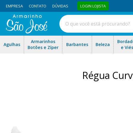
EMPRESA
CONTATO
DÚVIDAS
LOGIN LOJISTA
Armarinhos
Bordad
Agulhas
Barbantes
Beleza
Botões e Zíper
e Vié
Régua Curva