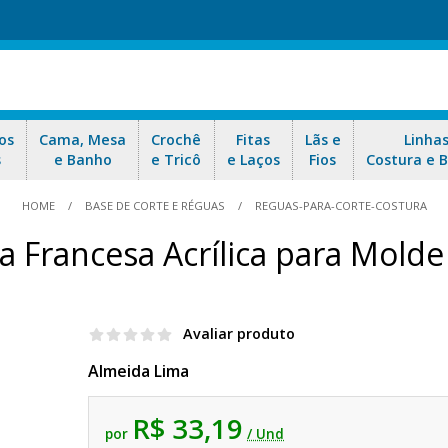
os
Cama, Mesa
Crochê
Fitas
Lãs e
Linha
s
e Banho
e Tricô
e Laços
Fios
Costura e 
HOME
BASE DE CORTE E RÉGUAS
REGUAS-PARA-CORTE-COSTURA
 Francesa Acrílica para Mold
Avaliar produto
Almeida Lima
R$ 33,19
por
/ Und