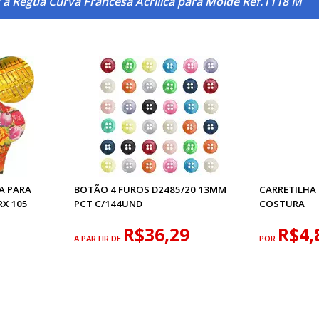
 a Régua Curva Francesa Acrílica para Molde Ref.1118 M
A PARA
BOTÃO 4 FUROS D2485/20 13MM
CARRETILHA
RX 105
PCT C/144UND
COSTURA
R$36,29
R$4,
A PARTIR DE
POR