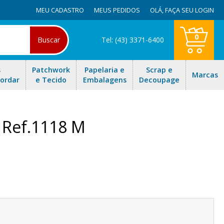
MEU CADASTRO
MEUS PEDIDOS
OLÁ,
FAÇA SEU LOGIN
0
Buscar
Tel: (43) 3371-6400
s
Patchwork
Papelaria e
Scrap e
Marcas
Bordar
e Tecido
Embalagens
Decoupage
e Ref.1118 M